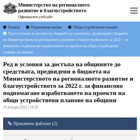
Министерство на регионалното
развитие и благоустройството
Официален уебсайт
Начало
Нормативни актове
Общи устройствени планове
Ред и условия за достъпа на общините до средствата, предвидени в бюджета
на Министерството на регионалното развитие и благоустройството за 2022 г. за
финансово подпомагане изработването на проекти на общи устройствени
планове на общини
Ред и условия за достъпа на общините до
средствата, предвидени в бюджета на
Министерството на регионалното развитие и
благоустройството за 2022 г. за финансово
подпомагане изработването на проекти на
общи устройствени планове на общини
19 януари 2022 | 14:26
Прикачени файлове (2)