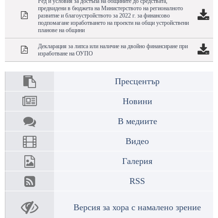
Ред и условия за достъпа на общините до средствата,
предвидени в бюджета на Министерството на регионалното
развитие и благоустройството за 2022 г. за финансово
подпомагане изработването на проекти на общи устройствени
планове на общини
Декларация за липса или наличие на двойно финансиране при
изработване на ОУПО
Пресцентър
Новини
В медиите
Видео
Галерия
RSS
Версия за хора с намалено зрение