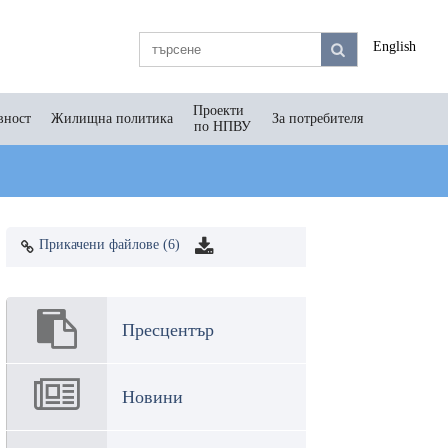
English
Проекти
вност
Жилищна политика
За потребителя
по НПВУ
Прикачени файлове (6)
Пресцентър
Новини