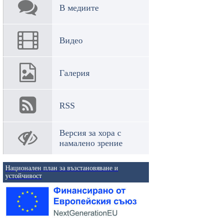
В медиите
Видео
Галерия
RSS
Версия за хора с
намалено зрение
Национален план за възстановяване и
устойчивост