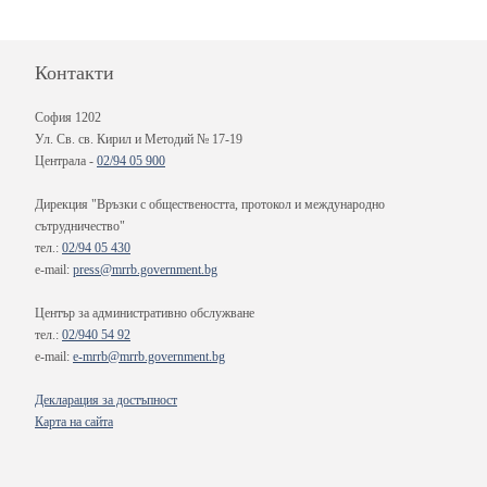
Контакти
София 1202
Ул. Св. св. Кирил и Методий № 17-19
Централа -
02/94 05 900
Дирекция "Връзки с обществеността, протокол и международно
сътрудничество"
тел.:
02/94 05 430
e-mail:
press@mrrb.government.bg
Център за административно обслужване
тел.:
02/940 54 92
e-mail:
e-mrrb@mrrb.government.bg
Декларация за достъпност
Карта на сайта