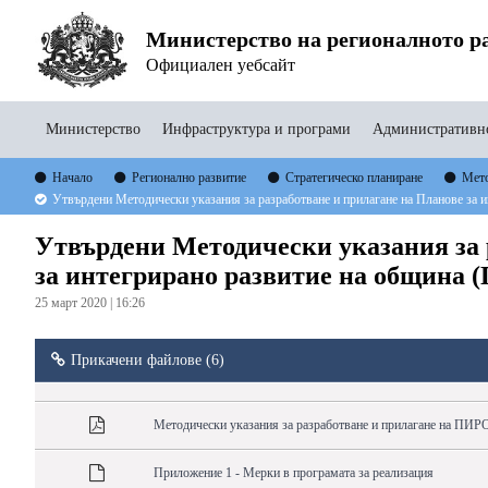
Министерство на регионалното ра
Официален уебсайт
Министерство
Инфраструктура и програми
Административно
Начало
Регионално развитие
Стратегическо планиране
Мето
Утвърдени Методически указания за разработване и прилагане на Планове за и
Утвърдени Методически указания за 
за интегрирано развитие на община (
25 март 2020 | 16:26
Прикачени файлове (6)
Методически указания за разработване и прилагане на ПИРО
Приложение 1 - Мерки в програмата за реализация