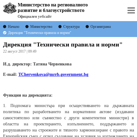
Министерство на регионалното
развитие и благоустройството
Официален уебсайт
Начало
Министерство
Структура
Органиграма
Дирекция "Технически правила и норми"
Дирекция "Технически правила и норми"
22 август 2017 | 09:49
И.д. директор:
Татяна Червенкова
E-mail:
TChervenkova@mrrb.government.bg
Функции на дирекцията:
1. Подпомага министъра при осъществяването на държавната
политика по разработването на нормативни актове (издавани
самостоятелно или съвместно с други компетентни министри) в
областта на проектирането, изпълнението, поддържането и
разрушаването на строежите и тяхното хармонизиране с правото на
Европейския съюз с оглед създаване на условия за изграждането на