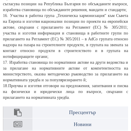
съгласува позиции на Република България по обсъжданите въпроси,
изработва становища по обсъжданите решения, мандати и стандарти;
16. Участва в работна група „Техническа хармонизация“ към Съвета
на Европа и изготвя национални позиции по проекти на европейски
актове, свързани с прилагането на Регламент (ЕС) № 305/2011;
участва и изготвя информация и становища в работните групи по
прилагането на Регламент (ЕС) № 305/2011 – в AdCo групата относно
надзора на пазара на строителните продукти, в групата на звената за
контакт относно продукти в строителството и в групата на
нотифициращите органи;
17. Изработва становища по нормативни актове на други ведомства и
за прилагане на нормативните актове от компетентността на
министерството, оказва методическо ръководство за прилагането на
нормативната уредба и за популяризирането й;
18.Проучва и изготвя отговори на предложения, запитвания и писма
на физически и юридически лица по въпроси, свързани с
прилагането на нормативната уредба.
Пресцентър
Новини