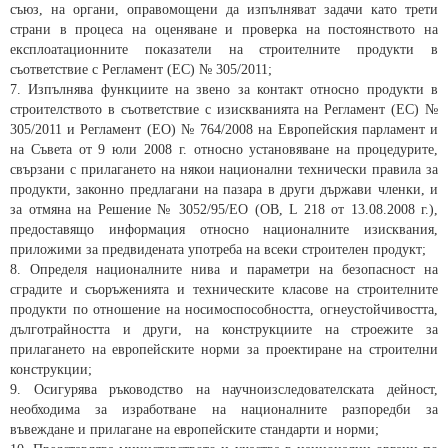
съюз, на органи, оправомощени да изпълняват задачи като трети
страни в процеса на оценяване и проверка на постоянството на
експлоатационните показатели на строителните продукти в
съответствие с Регламент (ЕС) № 305/2011;
7. Изпълнява функциите на звено за контакт относно продукти в
строителството в съответствие с изискванията на Регламент (ЕС) №
305/2011 и Регламент (ЕО) № 764/2008 на Европейския парламент и
на Съвета от 9 юли 2008 г. относно установяване на процедурите,
свързани с прилагането на някои национални технически правила за
продукти, законно предлагани на пазара в други държави членки, и
за отмяна на Решение № 3052/95/ЕО (OB, L 218 от 13.08.2008 г.),
предоставящо информация относно националните изисквания,
приложими за предвидената употреба на всеки строителен продукт;
8. Определя националните нива и параметри на безопасност на
сградите и съоръженията и техническите класове на строителните
продукти по отношение на носимоспособността, огнеустойчивостта,
дълготрайността и други, на конструкциите на строежите за
прилагането на европейските норми за проектиране на строителни
конструкции;
9. Осигурява ръководство на научноизследователската дейност,
необходима за изработване на националните разпоредби за
въвеждане и прилагане на европейските стандарти и норми;