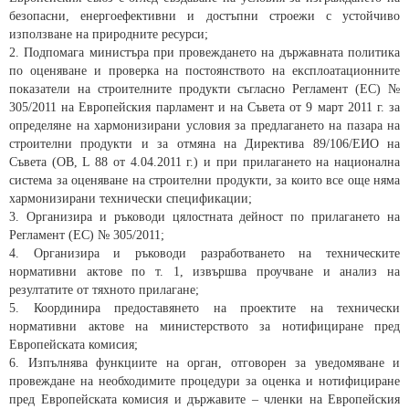
безопасни, енергоефективни и достъпни строежи с устойчиво
използване на природните ресурси;
2. Подпомага министъра при провеждането на държавната политика
по оценяване и проверка на постоянството на експлоатационните
показатели на строителните продукти съгласно Регламент (ЕС) №
305/2011 на Европейския парламент и на Съвета от 9 март 2011 г. за
определяне на хармонизирани условия за предлагането на пазара на
строителни продукти и за отмяна на Директива 89/106/ЕИО на
Съвета (OB, L 88 от 4.04.2011 г.) и при прилагането на национална
система за оценяване на строителни продукти, за които все още няма
хармонизирани технически спецификации;
3. Организира и ръководи цялостната дейност по прилагането на
Регламент (ЕС) № 305/2011;
4. Организира и ръководи разработването на техническите
нормативни актове по т. 1, извършва проучване и анализ на
резултатите от тяхното прилагане;
5. Координира предоставянето на проектите на технически
нормативни актове на министерството за нотифициране пред
Европейската комисия;
6. Изпълнява функциите на орган, отговорен за уведомяване и
провеждане на необходимите процедури за оценка и нотифициране
пред Европейската комисия и държавите – членки на Европейския