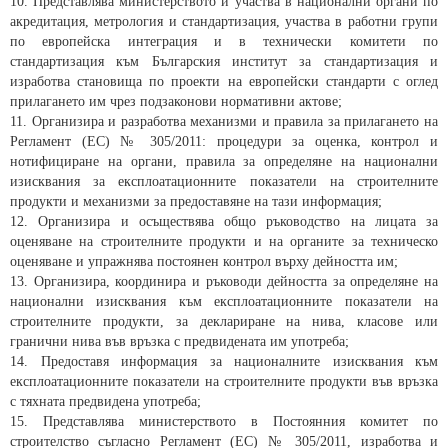
10. Представлява министерството и участва в национални органи по
акредитация, метрология и стандартизация, участва в работни групи
по европейска интеграция и в технически комитети по
стандартизация към Българския институт за стандартизация и
изработва становища по проекти на европейски стандарти с оглед
прилагането им чрез подзаконови нормативни актове;
11. Организира и разработва механизми и правила за прилагането на
Регламент (ЕС) № 305/2011: процедури за оценка, контрол и
нотифициране на органи, правила за определяне на национални
изисквания за експлоатационните показатели на строителните
продукти и механизми за предоставяне на тази информация;
12. Организира и осъществява общо ръководство на лицата за
оценяване на строителните продукти и на органите за техническо
оценяване и упражнява постоянен контрол върху дейността им;
13. Организира, координира и ръководи дейността за определяне на
национални изисквания към експлоатационните показатели на
строителните продукти, за деклариране на нива, класове или
гранични нива във връзка с предвидената им употреба;
14. Предоставя информация за националните изисквания към
експлоатационните показатели на строителните продукти във връзка
с тяхната предвидена употреба;
15. Представлява министерството в Постоянния комитет по
строителство съгласно Регламент (ЕС) № 305/2011, изработва и