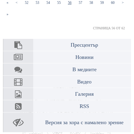
(current)
(current)
(current)
(current)
(current)
(current)
(current)
(current)
(current)
«
<
52
53
54
55
56
57
58
59
60
>
»
СТРАНИЦА 56 ОТ 62
Пресцентър
Новини
В медиите
Видео
Галерия
RSS
Версия за хора с намалено зрение