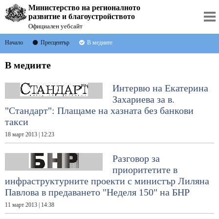
Министерство на регионалното
развитие и благоустройството
Официален уебсайт
Начало
Пресцентър
В медиите
В медиите
Интервю на Екатерина
Захариева за в.
"Стандарт": Плащаме на хазната без банкови
такси
18 март 2013 | 12:23
Разговор за
приоритетите в
инфраструктурните проекти с министър Лиляна
Павлова в предаването "Неделя 150" на БНР
11 март 2013 | 14:38