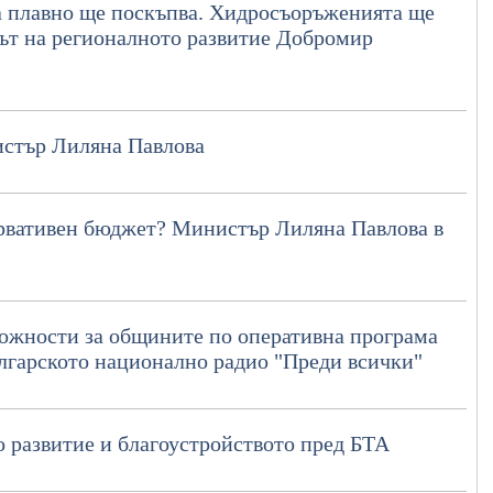
а плавно ще поскъпва. Хидросъоръженията ще
рът на регионалното развитие Добромир
нистър Лиляна Павлова
ервативен бюджет? Министър Лиляна Павлова в
ожности за общините по оперативна програма
ългарското национално радио "Преди всички"
 развитие и благоустройството пред БТА