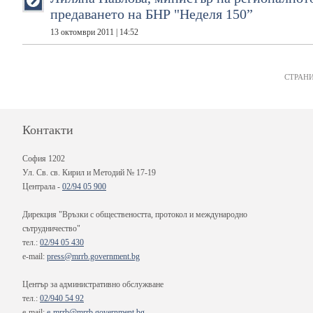
предаването на БНР "Неделя 150”
13 октомври 2011 | 14:52
СТРАНИ
Контакти
София 1202
Ул. Св. св. Кирил и Методий № 17-19
Централа -
02/94 05 900
Дирекция "Връзки с обществеността, протокол и международно
сътрудничество"
тел.:
02/94 05 430
e-mail:
press@mrrb.government.bg
Център за административно обслужване
тел.:
02/940 54 92
e-mail:
e-mrrb@mrrb.government.bg