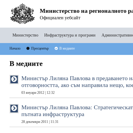
Министерство на регионалното ра
Официален уебсайт
Министерство
Инфраструктура и програми
Административно
Начало
Пресцентър
В медиите
В медиите
Министър Лиляна Павлова в предаването на
отговорността, ако съм направила нещо, ко
03 януари 2012 | 12:32
Министър Лиляна Павлова: Стратегическат
пътната инфраструктура
28 декември 2011 | 11:31