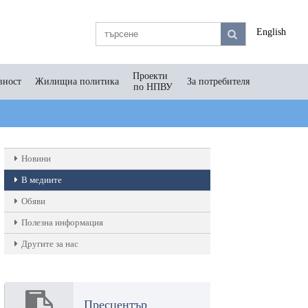
English
Проекти
вност
Жилищна политика
За потребителя
по НПВУ
Новини
В медиите
Обяви
Полезна информация
Другите за нас
Пресцентър