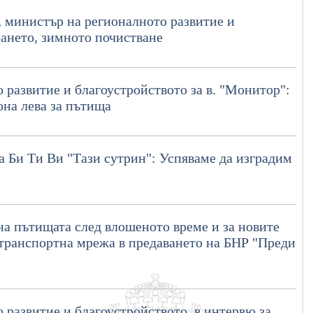
, министър на регионалното развитие и
рането, зимното почистване
 развитие и благоустройството за в. "Монитор":
на лева за пътища
 Би Ти Ви "Тази сутрин": Успяваме да изградим
а пътищата след влошеното време и за новите
 транспортна мрежа в предаването на БНР "Преди
 развитие и благоустройството, в интервю за