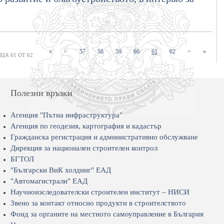
(current)
(current)
(current)
(current)
(current)
(current)
«
<
57
58
59
60
61
62
>
»
ЦА 61 ОТ 62
Полезни връзки
Агенция "Пътна инфраструктура"
Агенция по геодезия, картография и кадастър
Гражданска регистрация и административно обслужване
Дирекция за национален строителен контрол
БГТОЛ
"Български ВиК холдинг" ЕАД
"Автомагистрали" ЕАД
Научноизследователски строителен институт – НИСИ
Звено за контакт относно продукти в строителството
Фонд за органите на местното самоуправление в България