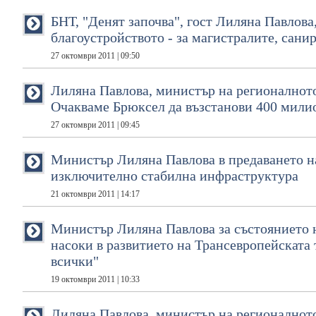
БНТ, "Денят започва", гост Лиляна Павлова
благоустройството - за магистралите, сани
27 октомври 2011 | 09:50
Лиляна Павлова, министър на регионалното
Очакваме Брюксел да възстанови 400 милио
27 октомври 2011 | 09:45
Министър Лиляна Павлова в предаването на
изключително стабилна инфраструктура
21 октомври 2011 | 14:17
Министър Лиляна Павлова за състоянието н
насоки в развитието на Трансевропейската
всички"
19 октомври 2011 | 10:33
Лиляна Павлова, министър на регионалното