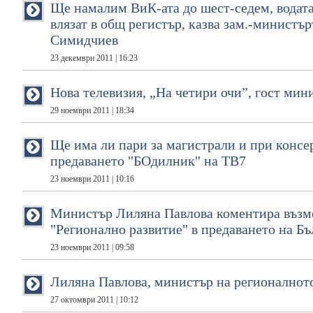
Ще намалим ВиК-ата до шест-седем, водат
влязат в общ регистър, казва зам.-министъ
Симидчиев
23 декември 2011 | 16:23
Нова телевизия, „На четири очи”, гост ми
29 ноември 2011 | 18:34
Ще има ли пари за магистрали и при конс
предаването "БОдилник" на ТВ7
23 ноември 2011 | 10:16
Министър Лиляна Павлова коментира възм
"Регионално развитие" в предаването на Б
23 ноември 2011 | 09:58
Лиляна Павлова, министър на регионалното
27 октомври 2011 | 10:12