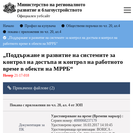
Министерство на регионалното
развитие и благоустройството
Официален уебсайт
Начало
Профил на купувача
Oбществени поръчки по чл. 20, ал.4
покана с приложения по чл. 20, ал.4
„Поддържане и развитие на системите за контрол на достъпа и контрол на
работното време в обекти на МРРБ“
„Поддържане и развитие на системите за
контрол на достъпа и контрол на работното
време в обекти на МРРБ“
Номер
21-17-018
Прикачени файлове (2)
Покана с приложения по чл. 20, ал. 4 от ЗОП
Удостоверяване на време (Времеви маркер) :
Сериен номер:
4000068237179
Документация за
Удостоверено време: 16.03.2017 14:10:45
ПК
Удостоверяваща организация: BORICA -