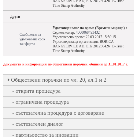
BANKSERVICE AD, EIK 201230426 | B-Trust
Time Stamp Authority
Други
Удостоверяване на време (Времеви маркер) :
Сериен номер:
4000068493432
Съобщение за
Удостоверено време: 22.03.2017 15:50:15
удължаване срок
Удостоверяваща организация: BORICA -
за оферти
BANKSERVICE AD, EIK 201230426 | B-Trust
Time Stamp Authority
Документи и информация по обществени поръчки, обявени до 31.01.2017 г.
Oбществени поръчки по чл. 20, ал.1 и 2
открита процедура
ограничена процедура
състезателна процедура с договаряне
състезателен диалог
партньорство за иновации