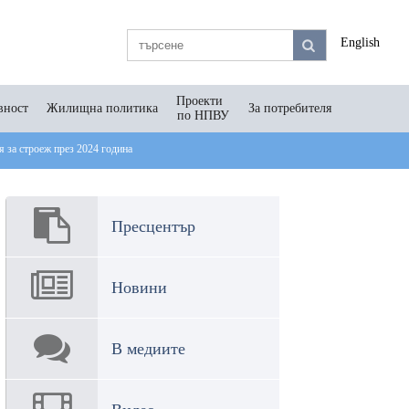
English
Проекти
вност
Жилищна политика
За потребителя
по НПВУ
ия за строеж през 2024 година
Пресцентър
Новини
В медиите