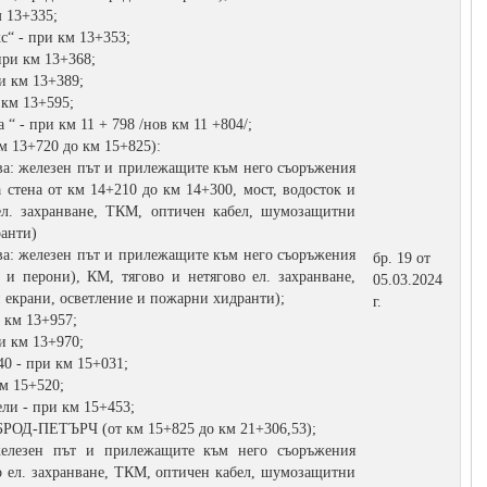
м 13+335;
с“ - при км 13+353;
при км 13+368;
и км 13+389;
 км 13+595;
“ - при км 11 + 798 /нов км 11 +804/;
13+720 до км 15+825):
чва: железен път и прилежащите към него съоръжения
а стена от км 14+210 до км 14+300, мост, водосток и
ел. захранване, ТКМ, оптичен кабел, шумозащитни
ранти)
чва: железен път и прилежащите към него съоръжения
бр. 19 от
к и перони), КМ, тягово и нетягово ел. захранване,
05.03.2024
екрани, осветление и пожарни хидранти);
г.
и км 13+957;
и км 13+970;
40 - при км 15+031;
км 15+520;
ли - при км 15+453;
-ПЕТЪРЧ (от км 15+825 до км 21+306,53);
елезен път и прилежащите към него съоръжения
во ел. захранване, ТКМ, оптичен кабел, шумозащитни