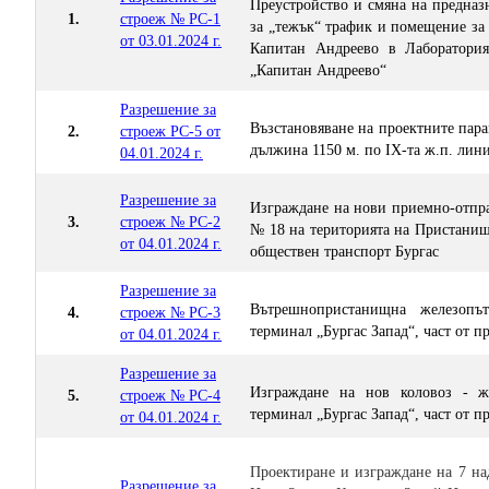
Преустройство и смяна на предназ
1.
строеж № РС-1
за „тежък“ трафик и помещение за
от 03.01.2024 г.
Капитан Андреево в Лаборатори
„Капитан Андреево“
Разрешение за
Възстановяване на проектните пара
2.
строеж РС-5 от
дължина 1150 м. по IX-та ж.п. лин
04.01.2024 г.
Разрешение за
Изграждане на нови приемно-отпра
3.
строеж № РС-2
№ 18 на територията на Пристанищ
от 04.01.2024 г.
обществен транспорт Бургас
Разрешение за
Вътрешнопристанищна железопъ
4.
строеж № РС-3
терминал „Бургас Запад“, част от 
от 04.01.2024 г.
Разрешение за
Изграждане на нов коловоз - ж
5.
строеж № РС-4
терминал „Бургас Запад“, част от 
от 04.01.2024 г.
Проектиране и изграждане на 7 на
Разрешение за