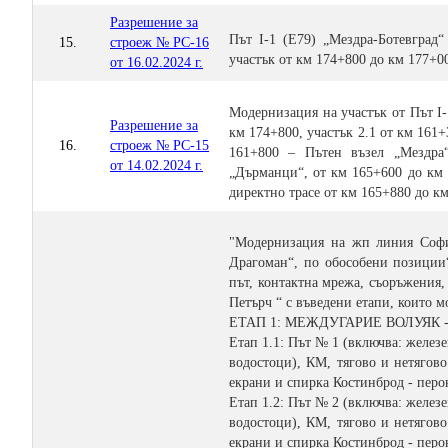
Разрешение за
Път I-1 (Е79) „Мездра-Ботевград
15.
строеж № РС-16
участък от км 174+800 до км 177+0
oт 16.02.2024 г.
Модернизация на участък от Път I
Разрешение за
км 174+800, участък 2.1 от км 161
16.
строеж № РС-15
161+800 – Пътен възел „Мездра
от 14.02.2024 г.
„Дърманци“, от км 165+600 до км 
директно трасе от км 165+880 до к
"Модернизация на жп линия София
Драгоман“, по обособени позиции“
път, контактна мрежа, съоръжения,
Петърч “ с въведени етапи, които м
ЕТАП 1: МЕЖДУГАРИЕ ВОЛУЯК - К
Етап 1.1: Път № 1 (включва: желез
водостоци), КМ, тягово и нетягов
екрани и спирка Костинброд - перон
Етап 1.2: Път № 2 (включва: желез
водостоци), КМ, тягово и нетягов
екрани и спирка Костинброд - перон