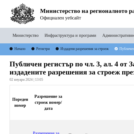
Министерство на регионалното ра
Официален уебсайт
Министерство
Инфраструктура и програми
Административно
Начало
Регистри
Издадени разрешения за строеж
Публичен 
Публичен регистър по чл. 3, ал. 4 от 
издадените разрешения за строеж пре
02 януари 2024 | 13:05
Разрешение за
Пореден
строеж номер/
номер
дата
Разрешение за