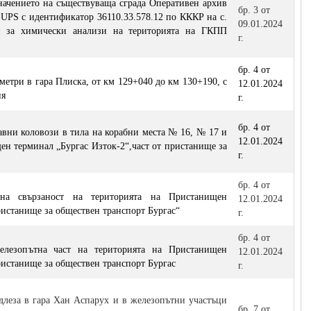
начението на съществуваща сграда Оперативен архив
бр. 3 от
 UPS с идентификатор 36110.33.578.12 по КККР на с.
09.01.2024
я за химически анализи на територията на ГКПП
г.
бр. 4 от
метри в гара Плиска, от км 129+040 до км 130+190, с
12.01.2024
ия
г.
бр. 4 от
вни коловози в тила на корабни места № 16, № 17 и
12.01.2024
ен терминал „Бургас Изток-2“,част от пристанище за
г.
бр. 4 от
тна свързаност на територията на Пристанищен
12.01.2024
пристанище за обществен транспорт Бургас“
г.
бр. 4 от
елезопътна част на територията на Пристанищен
12.01.2024
пристанище за обществен транспорт Бургас
г.
длеза в гара Хан Аспарух и в железопътни участъци
бр. 7 от