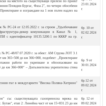
вски на мястото на съществуващи прелези по проект
23.01.2024
линия Пловдив-Бургас, Фаза 2”, по четири обособени
г.
Проектиране и изграждане на 1 нов пътен надлез на
ж № РС-24 от 12.05.2022 г. за строеж „Удълбочаване
бр. 10 от
фраструктура-дюкер комуникации в Канал № 1,
02.02.2024
 ПИ с идентификатор 10135.5200.1 по КККР на гр.
г.
 № РС-48/07.07.2020 г. за обект: АМ Струма ЛОТ 3.1
от км 365+500 до км 366+000, подобект: „Проектиране
бр. 9 от
нтажни работи по укрепване и обезопасяване на
30.01.2024
3 до км 366+000“ – Допълнителна укрепителна стена
г.
бр.12 от
езния път в междугарието "Висока Поляна-Хитрино"
09.02.2024
г.
ен“ със съществуващата газопреносна мрежа на
бр. 12 от
. Бутан“, етап 2: Линейна част от км 15+831.23 до км
09.02.2024