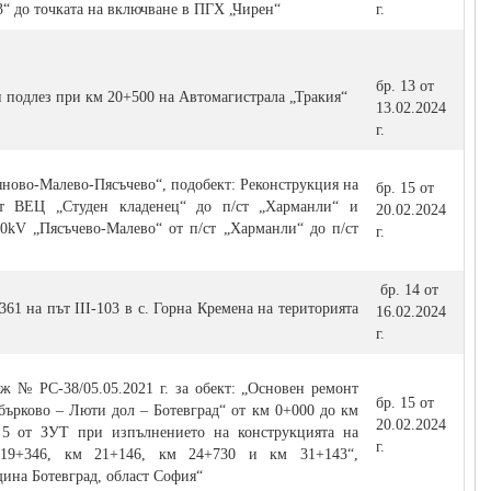
“ до точката на включване в ПГХ „Чирен“
г.
бр. 13 от
 подлез при км 20+500 на Автомагистрала „Тракия“
13.02.2024
г.
яново-Малево-Пясъчево“, подобект: Реконструкция на
бр. 15 от
т ВЕЦ „Студен кладенец“ до п/ст „Харманли“ и
20.02.2024
0kV „Пясъчево-Малево“ от п/ст „Харманли“ до п/ст
г.
бр. 14 от
61 на път III-103 в с. Горна Кремена на територията
16.02.2024
г.
ж № РС-38/05.05.2021 г. за обект: „Основен ремонт
бр. 15 от
ебърково – Люти дол – Ботевград“ от км 0+000 до км
20.02.2024
. 5 от ЗУТ при изпълнението на конструкцията на
г.
19+346, км 21+146, км 24+730 и км 31+143“,
ина Ботевград, област София“