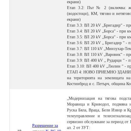
екрани)
Етап 3.2: Път № 2 (включва: ж
(водостоци), КМ, тягово и нетяго
екрани)
Етап 3.3: ВЛ 20 kV „Бригадир“ - пр
Етап 3.4: ВЛ 20 kV „Борса“ - при к
Етап 3.5: ВЛ 20 kV „Борса“ - при к
Етап 3.6: ВЛ 20 kV „ Бригадир “ - 
Етап 3.7: ВЛ 110 kV „Минзухар-Тем
Етап 3.8: ВЛ 110 kV „Варовик“ - пр
Етап 3.9: ВЛ 400 kV „ Рударци “ - 
Етап 3.10: ВЛ 400 kV „Люлин “ - п
ЕТАП 4: НОВО ПРИЕМНО ЗДАНИ
на територията на землищата на
Костинброд и с. Петърч, община К
„Модернизация на тягова подст
Моравица и Криводол, подмяна н
Руска Бяла, Враца, Бели Извор и К
телеуправление и телесигнализ
сервизно обслужване за период от 1
Разрешение за
ал. 2 от ЗУТ: