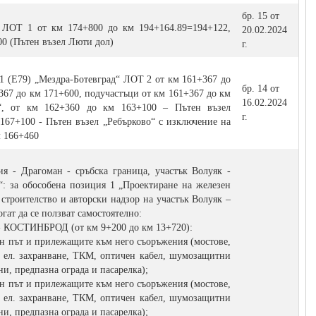
бр. 15 от
“ ЛОТ 1 от км 174+800 до км 194+164.89=194+122,
20.02.2024
00 (Пътен възел Люти дол)
г.
-1 (Е79) „Мездра-Ботевград“ ЛОТ 2 от км 161+367 до
бр. 14 от
+367 до км 171+600, подучастъци от км 161+367 до км
16.02.2024
“, от км 162+360 до км 163+100 – Пътен възел
г.
167+100 - Пътен възел „Ребърково“ с изключение на
м 166+460
 - Драгоман - сръбска граница, участък Волуяк -
: за обособена позиция 1 „Проектиране на железен
 строителство и авторски надзор на участък Волуяк –
огат да се ползват самостоятелно:
ОСТИНБРОД (от км 9+200 до км 13+720):
ен път и прилежащите към него съоръжения (мостове,
о ел. захранване, ТКМ, оптичен кабел, шумозащитни
и, предпазна ограда и пасарелка);
ен път и прилежащите към него съоръжения (мостове,
о ел. захранване, ТКМ, оптичен кабел, шумозащитни
и, предпазна ограда и пасарелка);