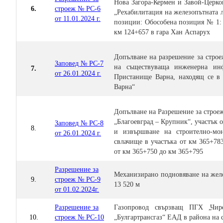
Нова Загора-Кермен и Завой-Церко
6.
строеж № РС-6
„Рехабилитация на железопътната 
от 11.01.2024 г.
позиции: Обособена позиция № 1: 
км 124+657 в гара Хан Аспарух
Допълване на разрешение за строе
Заповед № РС-7
на съществуваща инженерна ин
7.
от 26.01.2024 г.
Пристанище Варна, находящ се в
Варна“
Допълване на Разрешение за строеж
„Благоевград – Крупник“, участък 
Заповед № РС-8
8.
и извършване на строително-мо
от 26.01.2024 г.
свлачище в участъка от км 365+78
от км 365+750 до км 365+795
Разрешение за
Механизирано подновяване на жел
9.
строеж № РС-9
13 520 м
от 01.02.2024г.
Разрешение за
Газопровод свързващ ПГХ „Чир
10.
строеж № РС-10
„Булгартрансгаз“ ЕАД в района на с