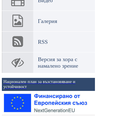
Видео
Галерия
RSS
Версия за хора с
намалено зрение
Национален план за възстановяване и
устойчивост