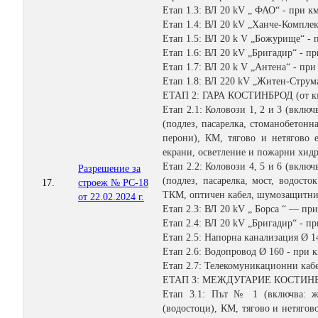
Етап 1.3: ВЛ 20 kV „ ФАО“ - при к
Етап 1.4: ВЛ 20 kV „Ханче-Комплек
Етап 1.5: ВЛ 20 k V „Божурище“ - 
Етап 1.6: ВЛ 20 kV „Бригадир“ - пр
Етап 1.7: ВЛ 20 k V „Антена“ - при
Етап 1.8: ВЛ 220 kV „Житен-Струма 
ЕТАП 2: ГАРА КОСТИНБРОД (от км 
Етап 2.1: Коловози 1, 2 и 3 (вклю
(подлез, пасарелка, стоманобетонн
перони), КМ, тягово и нетягово 
екрани, осветление и пожарни хид
Етап 2.2: Коловози 4, 5 и 6 (вклю
Разрешение за
(подлез, пасарелка, мост, водосто
17.
строеж № РС-18
ТКМ, оптичен кабел, шумозащитни 
от 22.02.2024 г.
Етап 2.3: ВЛ 20 kV „ Борса “ — пр
Етап 2.4: ВЛ 20 kV „Бригадир“ - пр
Етап 2.5: Напорна канализация Ø 1
Етап 2.6: Водопровод Ø 160 - при 
Етап 2.7: Телекомуникационни кабе
ЕТАП З: МЕЖДУГАРИЕ КОСТИНБРОД
Етап 3.1: Път № 1 (включва: ж
(водостоци), КМ, тягово и нетяго