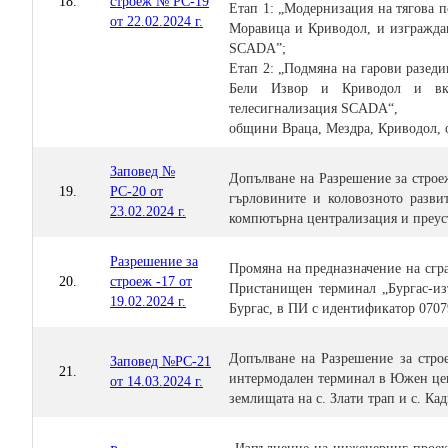
18.
строеж № РС-19
Етап 1: „Модернизация на тягова 
от 22.02.2024 г.
Моравица и Криводол, и изграждан
SCADA”;
Етап 2: „Подмяна на гарови разеди
Бели Извор и Криводол и вкл
телесигнализация SCADA“,
общини Враца, Мездра, Криводол, 
Заповед №
Допълване на Разрешение за строеж
19.
РС-20 от
гърловините и коловозното разви
23.02.2024 г.
компютърна централизация и преус
Разрешение за
Промяна на предназначение на сгра
20.
строеж -17 от
Пристанищен терминал „Бургас-изт
19.02.2024 г.
Бургас, в ПИ с идентификатор 0707
Допълване на Разрешение за строе
Заповед №РС-21
21.
интермодален терминал в Южен цен
от 14.03.2024 г.
землищата на с. Злати трап и с. К