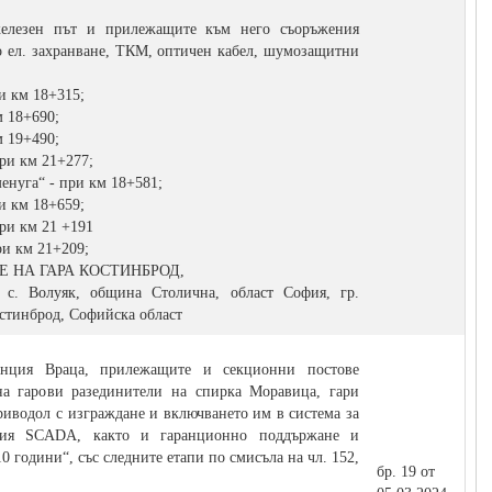
елезен път и прилежащите към него съоръжения
во ел. захранване, ТКМ, оптичен кабел, шумозащитни
и км 18+315;
м 18+690;
м 19+490;
при км 21+277;
енуга“ - при км 18+581;
и км 18+659;
при км 21 +191
ри км 21+209;
Е НА ГАРА КОСТИНБРОД,
 с. Волуяк, община Столична, област София, гр.
остинброд, Софийска област
анция Враца, прилежащите и секционни постове
а гарови разединители на спирка Моравица, гари
риводол с изграждане и включването им в система за
ация SCADA, както и гаранционно поддържане и
0 години“, със следните етапи по смисъла на чл. 152,
бр. 19 от