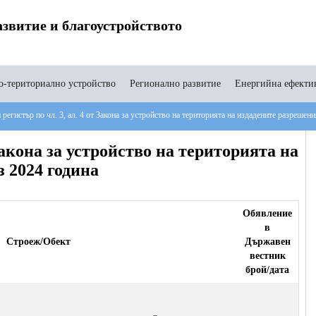
звитие и благоустройството
-териториално устройство
Регионално развитие
Енергийна ефекти
регистър по чл. 3, ал. 4 от Закона за устройство на територията на издадените разрешен
Закона за устройство на територията на
з 2024 година
Обявление
в
Строеж/Обект
Държавен
вестник
брой/дата