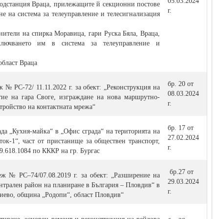
05.03.2024
подстанция Враца, прилежащите й секционни постове
г.
е на система за телеуправление и телесигнализация
нители на спирка Моравица, гари Руска Бяла, Враца,
ючването им в система за телеуправление и
област Враца
бр. 20 от
 № РС-72/ 11.11.2022 г. за обект: „Реконструкция на
08.03.2024
тие на гара Своге, изграждане на нова маршрутно-
г.
тройство на контактната мрежа“
бр. 17 от
да „Кухня-майка“ в „Офис сграда“ на територията на
27.02.2024
ок-1“, част от пристанище за обществен транспорт,
г.
9.618.1084 по КККР на гр. Бургас
бр.27 от
ж № РС–74/07.08.2019 г. за обект: „Разширение на
29.03.2024
трален район на планиране в България – Пловдив“ в
г.
адиево, община „Родопи“, област Пловдив“