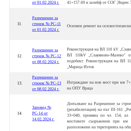
от 01.02.2024 г.
41+157.69 и шлейф от СОГ „Чирен 3
Разрешение за
11.
строеж № РС-11
Основен ремонт на селскостопански
от 01.02.2024 г.
Реконструкция на ВЛ 110 kV „Слав
Разрешение за
ВЛ 110kV „Славяново-Малево“ о
12.
строеж № РС-12
подобект: Реконструкция на ВЛ 11
от 08.02.2024 г.
„Марица Изток
Разрешение за
Изграждане на нов мост при км 7+3
13.
строеж № РС-13
на ОПУ Враца
от 08.02.2024 г.
Допълване на Разрешение за строе
Заповед №
(рехабилитация) на път III-161 „Р
14.
РС-14 от
33+040, промяна по чл. 154, ал
14.02.2024 г.
мостовите съоръжения при км 
разположени на територията на общ