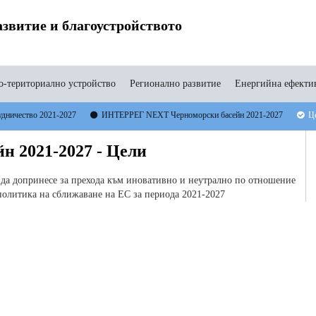
звитие и благоустройството
-териториално устройство
Регионално развитие
Енергийна ефекти
удничество 2021-2027
ИНТЕРРЕГ NEXT Черноморски басейн 2021-2027
Ц
 2021-2027 - Цели
да допринесе за прехода към иновативно и неутрално по отношение
 политика на сближаване на ЕС за периода 2021-2027