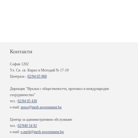
Контакти
София 1202
Ул. Св. св. Кирил и Методий № 17-19
Централа -
02/94 05 900
Дирекция "Връзки с обществеността, протокол и международно
сътрудничество"
тел.:
02/94 05 430
e-mail:
press@mrrb.government.bg
Център за административно обслужване
тел.:
02/940 54 92
e-mail:
e-mrrb@mrrb.government.bg