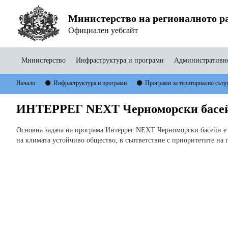
Министерство на регионалното ра
Официален уебсайт
Министерство
Инфраструктура и програми
Административно
Начало
Инфраструктура и програми
Програми за териториално сътр
ИНТЕРРЕГ NEXT Черноморски басейн
Основна задача на програма Интеррег NEXT Черноморски басейн е 
на климата устойчиво общество, в съответствие с приоритетите на