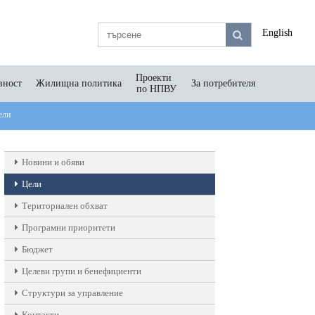
English
Проекти
вност
Жилищна политика
За потребителя
по НПВУ
ели
Новини и обяви
Цели
Териториален обхват
Програмни приоритети
Бюджет
Целеви групи и бенефициенти
Структури за управление
Контакти