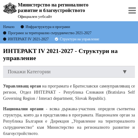
Министерство на регионалното
развитие и благоустройството
Официален уебсайт
Начало
Инфраструктура и програми
Програми за териториално сътрудничество 2021-2027
ИНТЕРАКТ ІV 2021-2027
Структури на управление
ИНТЕРАКТ ІV 2021-2027 - Структури на
управление
Покажи Категории
Управляващ орган
на програмата е Братиславски самоуправляващ се
регион, Отдел ИНТЕРАКТ - Република Словакия (Bratislava Self
Governing Region / Interact department, Slovak Republic).
Национални органи
- всяка държава-участник определя съответна
структура, която да я представлява в програмата. Национален орган за
Република България е Дирекция „Управление на териториалното
сътрудничество“ към Министерство на регионалното развитие и
благоустройството.