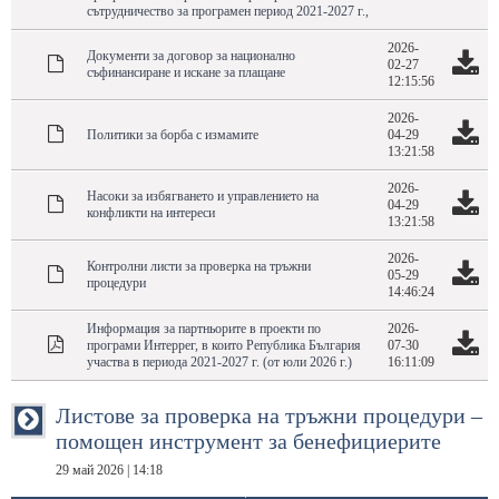
сътрудничество за програмен период 2021-2027 г.,
2026-
Документи за договор за национално
02-27
съфинансиране и искане за плащане
12:15:56
2026-
Политики за борба с измамите
04-29
13:21:58
2026-
Насоки за избягването и управлението на
04-29
конфликти на интереси
13:21:58
2026-
Контролни листи за проверка на тръжни
05-29
процедури
14:46:24
Информация за партньорите в проекти по
2026-
програми Интеррег, в които Република България
07-30
участва в периода 2021-2027 г. (от юли 2026 г.)
16:11:09
Листове за проверка на тръжни процедури –
помощен инструмент за бенефициерите
29 май 2026 | 14:18