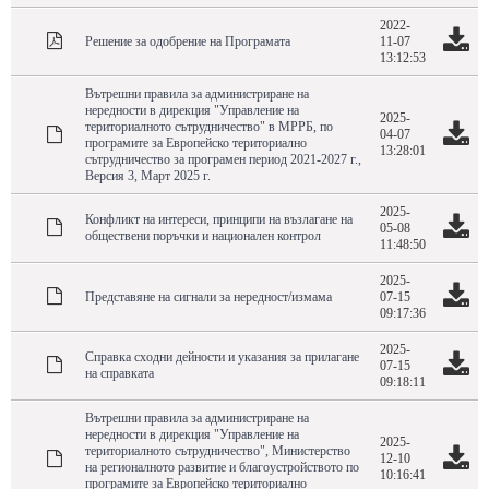
2022-
Решение за одобрение на Програмата
11-07
13:12:53
Вътрешни правила за администриране на
нередности в дирекция "Управление на
2025-
териториалното сътрудничество" в МРРБ, по
04-07
програмите за Европейско териториално
13:28:01
сътрудничество за програмен период 2021-2027 г.,
Версия 3, Март 2025 г.
2025-
Конфликт на интереси, принципи на възлагане на
05-08
обществени поръчки и национален контрол
11:48:50
2025-
Представяне на сигнали за нередност/измама
07-15
09:17:36
2025-
Справка сходни дейности и указания за прилагане
07-15
на справката
09:18:11
Вътрешни правила за администриране на
нередности в дирекция "Управление на
2025-
териториалното сътрудничество", Министерство
12-10
на регионалното развитие и благоустройството по
10:16:41
програмите за Европейско териториално