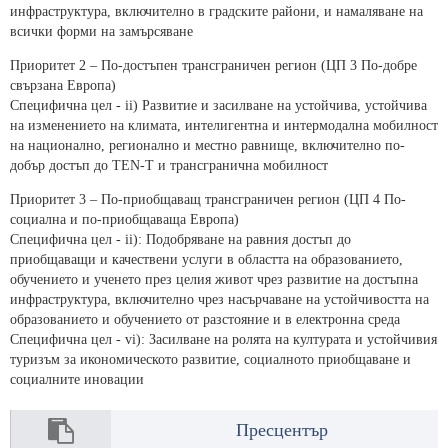
инфраструктура, включително в градските райони, и намаляване на
всички форми на замърсяване
Приоритет 2 – По-достъпен трансграничен регион (ЦП 3 По-добре
свързана Европа)
Специфична цел - ii) Развитие и засилване на устойчива, устойчива
на изменението на климата, интелигентна и интермодална мобилност
на национално, регионално и местно равнище, включително по-
добър достъп до TEN-T и трансгранична мобилност
Приоритет 3 – По-приобщаващ трансграничен регион (ЦП 4 По-
социална и по-приобщаваща Европа)
Специфична цел - ii): Подобряване на равния достъп до
приобщаващи и качествени услуги в областта на образованието,
обучението и ученето през целия живот чрез развитие на достъпна
инфраструктура, включително чрез насърчаване на устойчивостта на
образованието и обучението от разстояние и в електронна среда
Специфична цел - vi): Засилване на ролята на културата и устойчивия
туризъм за икономическото развитие, социалното приобщаване и
социалните иновации
Пресцентър