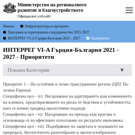
Министерство на регионалното
развитие и благоустройството
Официален уебсайт
Начало
Инфраструктура и програми
Програми за териториално сътрудничество 2021-2027
ИНТЕРРЕГ VI-A Гърция-България 2021 - 2027
Приоритети
ИНТЕРРЕГ VI-A Гърция-България 2021 -
2027 - Приоритети
Покажи Категории
Приоритет 1 – По-устойчив и зелен трансграничен регион (ЦП2 По-
зелена Европа)
Специфична цел - iv): Насърчаване на адаптирането към изменението
на климата, предотвратяването на риска от бедствия и устойчивостта,
като се вземат предвид екосистемни подходи
Специфична цел - vi): Насърчаване на прехода към кръгова и
основаваща се на ефективно използване на ресурсите икономика
Специфична цел - vii): Подобряване на защитата и опазването на
природата, биологичното разнообразие и екологосъобразната