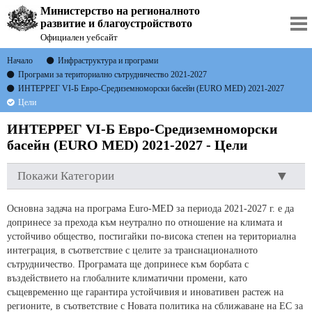
Министерство на регионалното
развитие и благоустройството
Официален уебсайт
Начало
Инфраструктура и програми
Програми за териториално сътрудничество 2021-2027
ИНТЕРРЕГ VI-Б Евро-Средиземноморски басейн (EURO MED) 2021-2027
Цели
ИНТЕРРЕГ VI-Б Евро-Средиземноморски
басейн (EURO MED) 2021-2027 - Цели
Покажи Категории
Основна задача на програма Euro-MED за периода 2021-2027 г. е да
допринесе за прехода към неутрално по отношение на климата и
устойчиво общество, постигайки по-висока степен на териториална
интеграция, в съответствие с целите за транснационалното
сътрудничество. Програмата ще допринесе към борбата с
въздействието на глобалните климатични промени, като
същевременно ще гарантира устойчивия и иновативен растеж на
регионите, в съответствие с Новата политика на сближаване на ЕС за