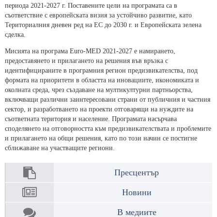
периода 2021-2027 г. Поставените цели на програмата са в
съответствие с европейската визия за устойчиво развитие, като
Териториалния дневен ред на ЕС до 2030 г. и Европейската зелена
сделка.
Мисията на програма Euro-MED 2021-2027 е намирането,
предоставянето и прилагането на решения във връзка с
идентифицираните в програмния регион предизвикателства, под
формата на приоритети в областта на иновациите, икономиката и
околната среда, чрез създаване на мултикултурни партньорства,
включващи различни заинтересовани страни от публичния и частния
сектор, и разработването на проекти отговарящи на нуждите на
съответната територия и население. Програмата насърчава
споделянето на отговорността към предизвикателствата и проблемите
и прилагането на общи решения, като по този начин се постигне
сближаване на участващите региони.
Пресцентър
Новини
В медиите