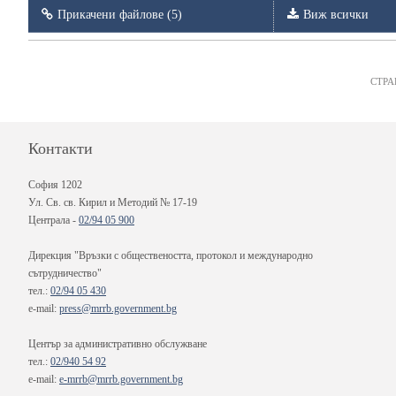
Прикачени файлове (5)
Виж всички
СТРА
Контакти
София 1202
Ул. Св. св. Кирил и Методий № 17-19
Централа -
02/94 05 900
Дирекция "Връзки с обществеността, протокол и международно
сътрудничество"
тел.:
02/94 05 430
e-mail:
press@mrrb.government.bg
Център за административно обслужване
тел.:
02/940 54 92
e-mail:
e-mrrb@mrrb.government.bg