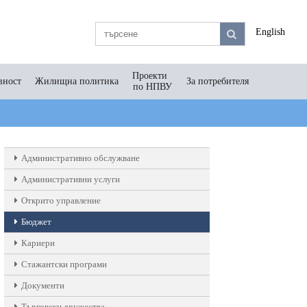
English
Проекти
вност
Жилищна политика
За потребителя
по НПВУ
Административно обслужване
Административни услуги
Открито управление
Бюджет
Кариери
Стажантски програми
Документи
Търговски дружества