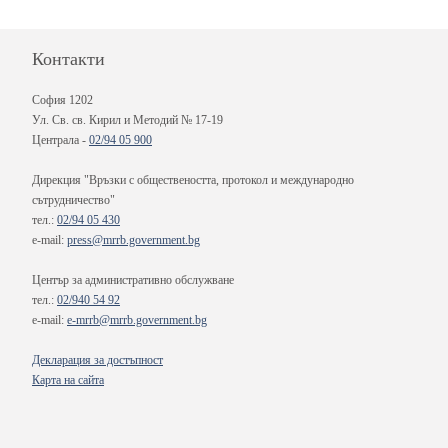
Контакти
София 1202
Ул. Св. св. Кирил и Методий № 17-19
Централа -
02/94 05 900
Дирекция "Връзки с обществеността, протокол и международно
сътрудничество"
тел.:
02/94 05 430
e-mail:
press@mrrb.government.bg
Център за административно обслужване
тел.:
02/940 54 92
e-mail:
e-mrrb@mrrb.government.bg
Декларация за достъпност
Карта на сайта