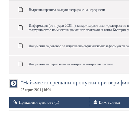
Вътрешни правила за администриране на нередности
Информация (от януари 2023 г.) за партньорите и контрольорите за 
сътрудничество по многонационалните програми, в които България у
Документи за договор за национално съфинансиране и формуляри за
Документи за първо ниво на контрол и контролни листове
"Най-често срещани пропуски при верифиц
27 април 2021 | 16:04
Прикачени файлове (1)
Виж всички