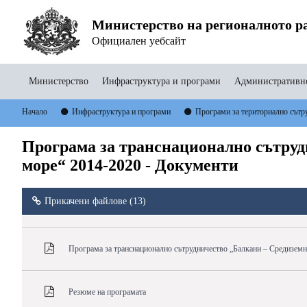
Министерство на регионалното ра
Официален уебсайт
Министерство
Инфраструктура и програми
Административно
Начало
Инфраструктура и програми
Програми за териториално сътр
Програма за транснационално сътруд
море“ 2014-2020 - Документи
Прикачени файлове (13)
Програма за транснационално сътрудничество „Балкани – Средизем
Резюме на програмата