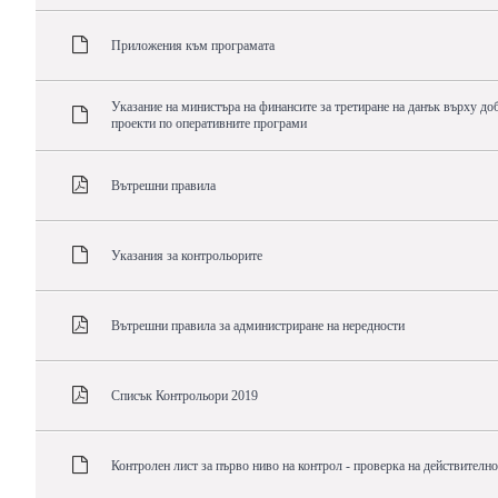
Приложения към програмата
Указание на министъра на финансите за третиране на данък върху до
проекти по оперативните програми
Вътрешни правила
Указания за контрольорите
Вътрешни правила за администриране на нередности
Списък Контрольори 2019
Контролен лист за първо ниво на контрол - проверка на действителн