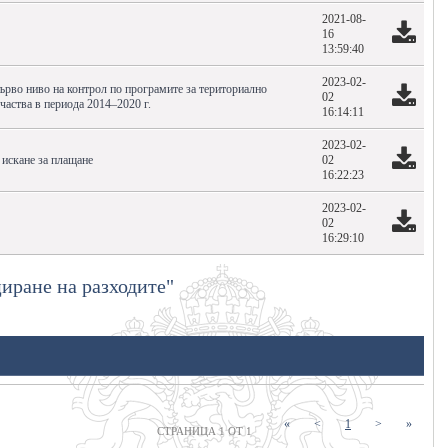
2021-08-
16
13:59:40
2023-02-
първо ниво на контрол по програмите за териториално
02
частва в периода 2014–2020 г.
16:14:11
2023-02-
 искане за плащане
02
16:22:23
2023-02-
02
16:29:10
иране на разходите"
(current)
«
<
1
>
»
СТРАНИЦА 1 ОТ 1