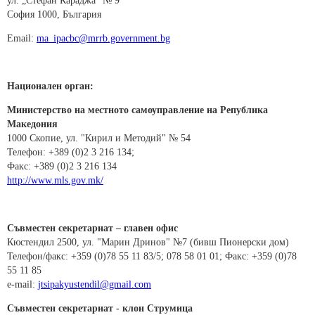
ул. „Стефан Караджа“ № 9
София 1000, България
Email:
ma_ipacbc@mrrb.government.bg
Национален орган:
Министерство на местното самоуправление на Република
Македония
1000 Скопие, ул. "Кирил и Методий" № 54
Телефон: +389 (0)2 3 216 134;
Факс: +389 (0)2 3 216 134
h
ttp://www.mls.gov.mk/
Съвместен секретариат – главен офис
Кюстендил 2500, ул. "Марин Дринов" №7 (бивш Пионерски дом)
Телефон/факс: +359 (0)78 55 11 83/5; 078 58 01 01; Факс: +359 (0)78
55 11 85
e-mail:
jtsipakyustendil@gmail.com
Съвместен секретариат - клон Струмица