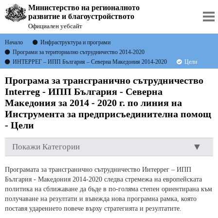
Министерство на регионалното
развитие и благоустройството
Официален уебсайт
Начало
Инфраструктура и програми
Програми за териториално сътрудничество 2014-2020
ИНТЕРРЕГ – ИПП България – Северна Македония 2014-2020
Цели
Програма за трансгранично сътрудничество
Interreg - ИПП България - Северна
Македония за 2014 - 2020 г. по линия на
Инструмента за предприсъединителна помощ
- Цели
Покажи Категории
Програмата за трансгранично сътрудничество Интеррег – ИПП
България - Македония 2014-2020 следва стремежа на европейската
политика на сближаване да бъде в по-голяма степен ориентирана към
получаване на резултати и въвежда нова програмна рамка, която
поставя ударението повече върху стратегията и резултатите.