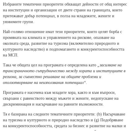
Избраните тематични приоритети обхващат дейности от общ интерес
на институции и организации от двете страни на границата, които
притежават добър потенциал, в полза на младежите, жените и
уязвимите групи.
Най-голямо отношение имат тези приоритети, които целят борба с
промяната на климата и управлението на рискове, опазване на
околната среда, развитие на туризма (включително природното и
културното наследство) и подпомагането и конкурентоспособността
на МСП.
Така че общата цел на програмата е определена като
„засилване на
трансграничното сътрудничество между хората и институциите в
региона, за съвместно решаване на общите проблеми и
оползотворяване на неизползвания потенциал“.
Програмата е насочена към младите хора, както и към въпроси,
свързани с равенството между мъжете и жените, недопускане на
дискриминация и насърчаване на равните възможности.
Тя е базирана на следните тематичните приоритети: (b) Насърчаване
на туризма и културното и природно наследство и (g) Подобряване
на конкурентоспособността, средата за бизнес и развитие на малки и