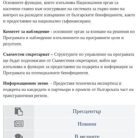
Основните функции, които изпълнява Националния орган са
насочени главно към осигуряване на системата за първо ниво на
контрол на разходите извършени от българските бенефициенти, както
и предоставяне на национално съфинансиране.
Комитет за наблюдение -
основният орган за взимане на решения по
Програмата и наблюдение изпълнението на програмните цели и
резултати.
Съвместен секретариат –
Структурите по управление на програмата
ще бъдат подпомагани от Съвместния секретариат, който ще
изпълнява и функции за предоставяне на подкрепа и информация за
Програмата на потенциалните бенефициенти.
Информационно звено
- Предоставя техническа експертиза и
подкрепа на кандидати и партньори в проекти от българската част на
трансграничния регион.
Пресцентър
Новини
В медиите