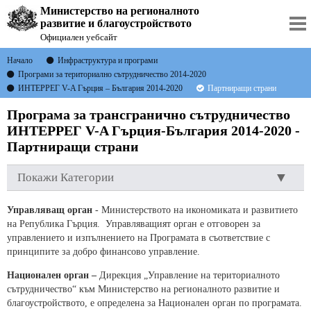
Министерство на регионалното
развитие и благоустройството
Официален уебсайт
Начало
Инфраструктура и програми
Програми за териториално сътрудничество 2014-2020
ИНТЕРРЕГ V-A Гърция – България 2014-2020
Партниращи страни
Програма за трансгранично сътрудничество
ИНТЕРРЕГ V-A Гърция-България 2014-2020 -
Партниращи страни
Покажи Категории
Управляващ орган
- Министерството на икономиката и развитието
на Република Гърция. Управляващият орган е отговорен за
управлението и изпълнението на Програмата в съответствие с
принципите за добро финансово управление.
Национален орган –
Дирекция „Управление на териториалното
сътрудничество“ към Министерство на регионалното развитие и
благоустройството, е определена за Национален орган по програмата.