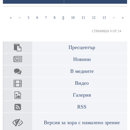
(current)
(current)
(current)
(current)
(current)
(current)
(current)
(current)
(current)
«
<
5
6
7
8
9
10
11
12
13
>
»
СТРАНИЦА 9 ОТ 24
Пресцентър
Новини
В медиите
Видео
Галерия
RSS
Версия за хора с намалено зрение