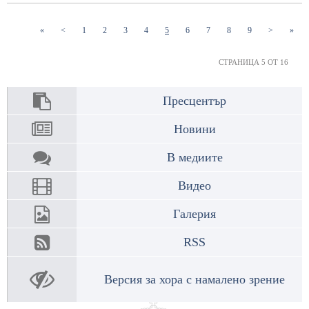
(current)
(current)
(current)
(current)
(current)
(current)
(current)
(current)
(current)
«
<
1
2
3
4
5
6
7
8
9
>
»
СТРАНИЦА 5 ОТ 16
Пресцентър
Новини
В медиите
Видео
Галерия
RSS
Версия за хора с намалено зрение