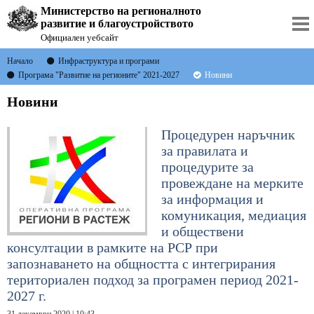
Министерство на регионалното
развитие и благоустройството
Официален уебсайт
Начало
Инфраструктура и програми
Програма "Развитие на регионите" 2021-2027
Новини
Новини
Процедурен наръчник
за правилата и
процедурите за
провеждане на мерките
за информация и
комуникация, медиация
и обществени
консултации в рамките на РСР при
запознаването на общността с интегрирания
териториален подход за програмен период 2021-
2027 г.